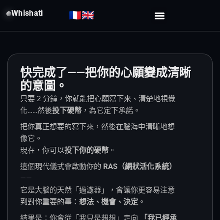
Whishati
🇫🇷
🇬🇧
快完成了——把你的心願變成清晰
的意圖。
只要 2 分鐘，你就能把心願寫下來、清楚地視覺
化……然後
投下硬幣
，為它定下承諾。
把你真正想要的寫下來，然後在腦海中清晰地想
像它。
現在，你可以
投下你的硬幣
。
這個現代儀式會啟動你的
RAS（網狀活化系統）
——
它是大腦的天然「過濾器」，會讓你更容易注意
到對你重要的事：
想法、機會、決定
。
結果是：你會從「我只是想想」走向
「我已經承