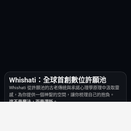
Whishati：全球首創數位許願池
Whishati 從許願池的古老傳統與承諾心理學原理中汲取靈
感，為你提供一個神聖的空間，讓你梳理自己的抱負。
這不是魔法，而是清晰。
透過一個象徵性的舉動，將你的想法具象化，你正在向大
腦傳遞一個強而有力的訊號：「這很重要。」