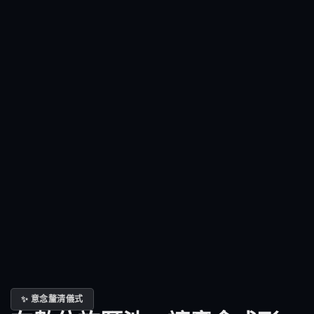
✨ 意念釐清儀式