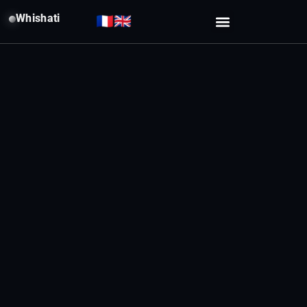
Whishati
🇫🇷
🇬🇧