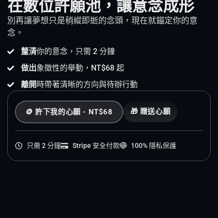
在數位許願池，讓意念成形
別再讓夢想只是稍縱即逝的念頭，現在就錨定你的意
念。
釐清
你的意念，只需 2 分鐘
做出
象徵性的舉動，NT$68 起
離開
時帶著清晰的方向與待辦行動
🎁 贈送心願
🪙 許下我的心願 - NT$68
只需 2 分鐘
Stripe 安全付款
100% 隱私保護